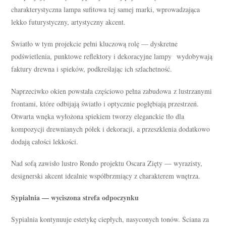
charakterystyczna lampa sufitowa tej samej marki, wprowadzająca
lekko futurystyczny, artystyczny akcent.
Światło w tym projekcie pełni kluczową rolę — dyskretne
podświetlenia, punktowe reflektory i dekoracyjne lampy wydobywają
faktury drewna i spieków, podkreślając ich szlachetność.
Naprzeciwko okien powstała częściowo pełna zabudowa z lustrzanymi
frontami, które odbijają światło i optycznie pogłębiają przestrzeń.
Otwarta wnęka wyłożona spiekiem tworzy eleganckie tło dla
kompozycji drewnianych półek i dekoracji, a przeszklenia dodatkowo
dodają całości lekkości.
Nad sofą zawisło lustro Rondo projektu Oscara Zięty — wyrazisty,
designerski akcent idealnie współbrzmiący z charakterem wnętrza.
Sypialnia — wyciszona strefa odpoczynku
Sypialnia kontynuuje estetykę ciepłych, nasyconych tonów. Ściana za