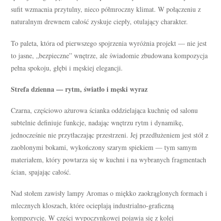
sufit wzmacnia przytulny, nieco półmroczny klimat. W połączeniu z
naturalnym drewnem całość zyskuje ciepły, otulający charakter.
To paleta, która od pierwszego spojrzenia wyróżnia projekt — nie jest
to jasne, „bezpieczne” wnętrze, ale świadomie zbudowana kompozycja
pełna spokoju, głębi i męskiej elegancji.
Strefa dzienna — rytm, światło i męski wyraz
Czarna, częściowo ażurowa ścianka oddzielająca kuchnię od salonu
subtelnie definiuje funkcje, nadając wnętrzu rytm i dynamikę,
jednocześnie nie przytłaczając przestrzeni. Jej przedłużeniem jest stół z
zaoblonymi bokami, wykończony szarym spiekiem — tym samym
materiałem, który powtarza się w kuchni i na wybranych fragmentach
ścian, spajając całość.
Nad stołem zawisły lampy Aromas o miękko zaokrąglonych formach i
mlecznych kloszach, które ocieplają industrialno-graficzną
kompozycję. W części wypoczynkowej pojawia się z kolei