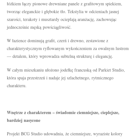
łóżkiem łączy pionowe drewniane panele z grafitowym spiekiem,
tworząc eleganckie i głębokie tło. Tekstylia w odcieniach jasnej
szarości, terakoty i musztardy ocieplają aranżację, zachowując
jednocześnie męską powściągliwość.
W łazience dominują grafit, czerń i drewno, zestawione z
charakterystycznym ryflowanym wykończeniem za owalnym lustrem
— detalem, który wprowadza subtelną strukturę i elegancję.
W całym mieszkaniu ułożono jodełkę francuską od Parkiet Studio,
która spaja przestrzeń i nadaje jej szlachetnego, rytmicznego
charakteru.
Wnętrze z charakterem – świadomie ciemniejsze, cieplejsze,
bardziej nasycone
Projekt BCG Studio udowadnia, że ciemniejsze, wyraziste kolory