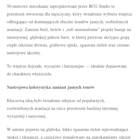
50-metrowe mieszkanie zaprojektowane przez BCG Studio to
przestrzeń stworzona dla mężczyzny, który świadomie wybiera wnętrza
odbiegające od dominujących obecnie trendów jasnych, rozbielonych
aranżacji. Zamiast bieli, beżów i „soft minimalismu” projekt bazuje na
intensywnej, głębokiej palecie barw, w której pierwsze skrzypce grają
ciepłe odcienie drewna, grafitowe spieki, zgaszona zieleń oraz ciemne,
nastrojowe akcenty.
To wnętrze dojrzałe, wyraziste i harmonijne — idealnie dopasowane
do charakteru właściciela.
Nastrojowa kolorystyka zamiast jasnych tonów
Kluczową ideą było świadome odejście od popularnych,
rozświetlonych aranżacji na rzecz przestrzeni bardziej intymnej,
wyrazistej i nasyconej.
W salonie pojawia się głęboka, lekko zgaszona zieleń wprowadzająca
spokój i elegancję, a częściowo pomalowany na szarokamienny odcień